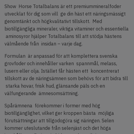
Show Horse Totalbalans är ett premiummineralfoder
utvecklat för dig som vill ge din häst ett näringsmässigt
genomtänkt och högkvalitativt tillskott. Med
biotillgängliga mineraler, viktiga vitaminer och essentiella
aminosyror hjälper Totalbalans till att stödja hästens
välmående från insidan – varje dag.
Formulan är anpassad för att komplettera svenska
grovfoder och innehåller varken spannmål, melass,
lusern eller olja. Istället får hästen ett koncentrerat
tillskott av de näringsämnen som behövs för att bidra till
starka hovar, frisk hud, glänsande päls och en
välfungerande ämnesomsättning.
Spårämnena förekommer i former med hög
biotillgänglighet, vilket ger kroppen bästa möjliga
förutsättningar att tillgodogöra sig näringen. Selen
kommer uteslutande från selenjäst och det höga