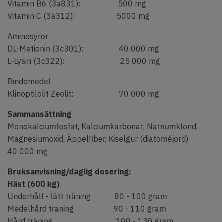
Vitamin B6 (3a831): 500 mg
Vitamin C (3a312): 5000 mg
Aminosyror
DL-Metionin (3c301): 40 000 mg
L-Lysin (3c322): 25 000 mg
Bindemedel
Klinoptilolit Zeolit: 70 000 mg
Sammansättning
Monokalciumfosfat, Kalciumkarbonat, Natriumklorid,
Magnesiumoxid, Äppelfiber, Kiselgur (diatoméjord)
40 000 mg
Bruksanvisning/daglig dosering:
Häst (600 kg)
Underhåll - lätt träning 80 - 100 gram
Medelhård träning 90 - 110 gram
Hård träning 100 - 130 gram