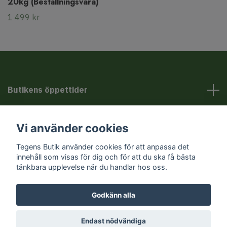
20kg (Beställningsvara)
1 499 kr
Butikens öppettider
Kundservice
Vi använder cookies
Tegens Butik använder cookies för att anpassa det
Sociala medier
innehåll som visas för dig och för att du ska få bästa
tänkbara upplevelse när du handlar hos oss.
Godkänn alla
© 2026 Tegens Butik
Endast nödvändiga