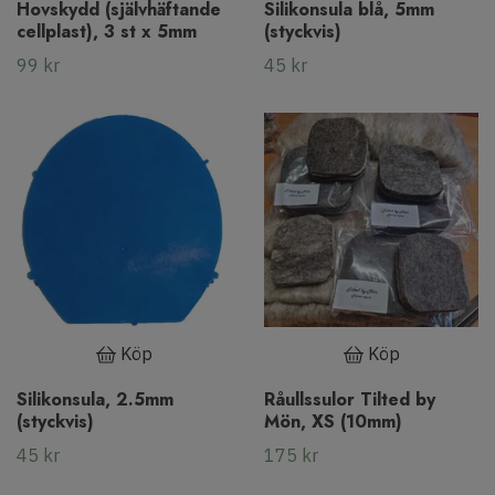
Hovskydd (självhäftande
Silikonsula blå, 5mm
cellplast), 3 st x 5mm
(styckvis)
99 kr
45 kr
Köp
Köp
Silikonsula, 2.5mm
Råullssulor Tilted by
(styckvis)
Mön, XS (10mm)
45 kr
175 kr