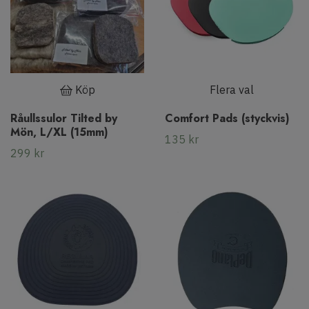
Köp
Flera val
Råullssulor Tilted by
Comfort Pads (styckvis)
Mön, L/XL (15mm)
135 kr
299 kr