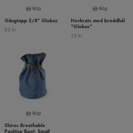
Köp
Köp
Gängtapp 3/8" Globus
Hovkrats med broddhål
"Globus"
85 kr
25 kr
Köp
Shires Breathable
Poultice Boot, Small