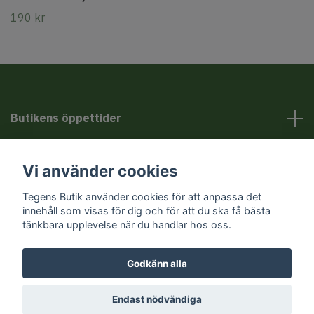
190 kr
Butikens öppettider
Kundservice
Vi använder cookies
Tegens Butik använder cookies för att anpassa det
Sociala medier
innehåll som visas för dig och för att du ska få bästa
tänkbara upplevelse när du handlar hos oss.
Godkänn alla
© 2026 Tegens Butik
Endast nödvändiga