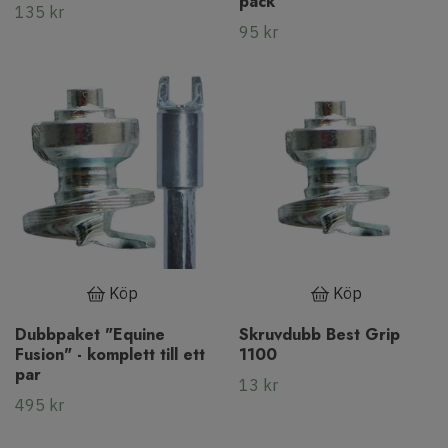
pack
135 kr
95 kr
Köp
Köp
Dubbpaket "Equine
Skruvdubb Best Grip
Fusion" - komplett till ett
1100
par
13 kr
495 kr