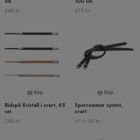
cm
100 cm
248 kr
275 kr
Köp
Köp
Ridspö Kristall i svart, 65
Sporremmar syntet,
cm
svart
248 kr
69 kr
55 kr