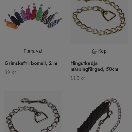
Flera val
Köp
Grimskaft i bomull, 2 m
Hingstkedja
mässingfärgad, 50cm
39 kr
115 kr