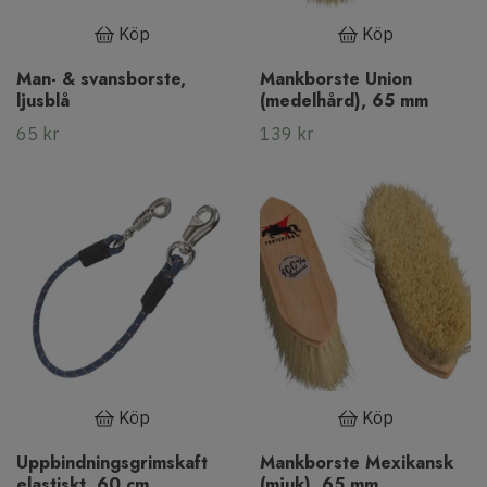
Köp
Köp
Man- & svansborste,
Mankborste Union
ljusblå
(medelhård), 65 mm
65 kr
139 kr
Köp
Köp
Uppbindningsgrimskaft
Mankborste Mexikansk
elastiskt, 60 cm
(mjuk), 65 mm