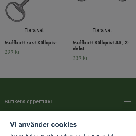
Flera val
Flera val
Muffbett rakt Källquist
Muffbett Källquist SS, 2-
delat
299 kr
239 kr
Butikens öppettider
Kundservice
Vi använder cookies
Tegens Butik använder cookies för att anpassa det