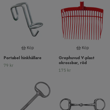
Köp
Köp
Portabel hinkhållare
Grephuvud V-plast
okrossbar, röd
79 kr
175 kr