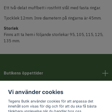
Ett
två-delat muffbett i rostfritt stål med fasta ringar.
Tjocklek 12mm. Inre diametern på ringarna är 45mm.
Storlek
Finns att ta hem i följande storlekar 95, 105, 115, 125,
135 mm.
Butikens öppettider
Kundservice
Vi använder cookies
Tegens Butik använder cookies för att anpassa det
Sociala medier
innehåll som visas för dig och för att du ska få bästa
tänkbara upplevelse när du handlar hos oss.