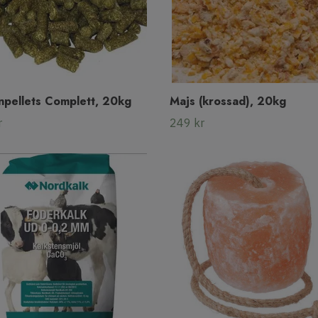
npellets Complett, 20kg
Majs (krossad), 20kg
r
249 kr