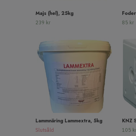
Majs (hel), 25kg
Foder
239 kr
85 kr
Lammnäring Lammextra, 5kg
KNZ S
Slutsåld
105 k