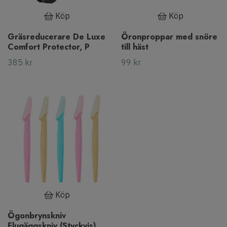
Köp
Köp
Gräsreducerare De Luxe
Öronproppar med snöre
Comfort Protector, P
till häst
385 kr
99 kr
Köp
Ögonbrynskniv
Flugäggskniv (Styckvis)