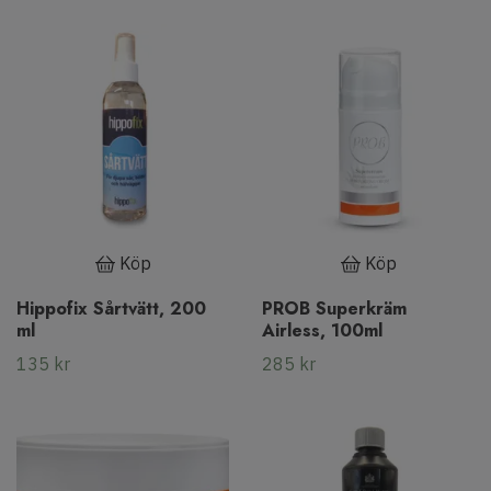
Köp
Köp
Hippofix Sårtvätt, 200
PROB Superkräm
ml
Airless, 100ml
135 kr
285 kr