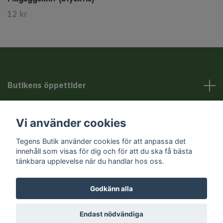
12 kr
Butikens öppettider
Kundservice
Vi använder cookies
Tegens Butik använder cookies för att anpassa det
Sociala medier
innehåll som visas för dig och för att du ska få bästa
tänkbara upplevelse när du handlar hos oss.
Godkänn alla
© 2026 Tegens Butik
Endast nödvändiga