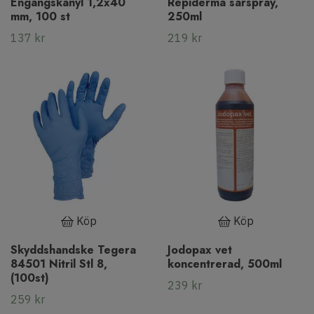
Engångskanyl 1,2x40
Repiderma sårspray,
mm, 100 st
250ml
137 kr
219 kr
Köp
Köp
Skyddshandske Tegera
Jodopax vet
84501 Nitril Stl 8,
koncentrerad, 500ml
(100st)
239 kr
259 kr