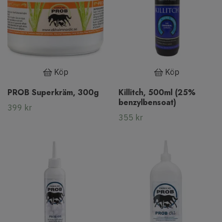
Köp
Köp
PROB Superkräm, 300g
Killitch, 500ml (25%
benzylbensoat)
399 kr
355 kr