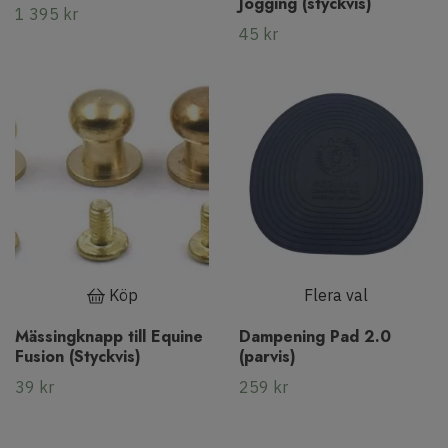
Jogging (styckvis)
1 395 kr
45 kr
Köp
Flera val
Mässingknapp till Equine
Dampening Pad 2.0
Fusion (Styckvis)
(parvis)
39 kr
259 kr