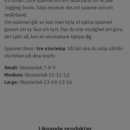
Ett Smart Lock spänne och ett resårband för Active
Jogging boots. Säljs styckvis dvs ett spänne och ett
resårband.
Om spännet går av kan man byta ut själva spännet
genom att sy fast ett nytt. Har du inte möjlighet att göra
det själv så, kan en skomakare hjälpa dig.
Spännet finns i
tre storlekar
. Så här ska du välja utifrån
storleken på dina boots:
Small:
Skostorlek 7-8-9
Medium:
Skostorlek 10-11-12
Large:
Skostorlek 13-14-15-16