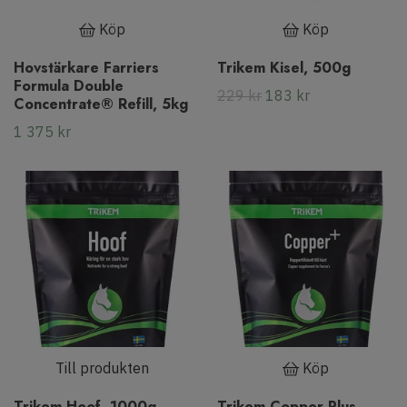
Köp
Köp
Hovstärkare Farriers
Trikem Kisel, 500g
Formula Double
229 kr
183 kr
Concentrate® Refill, 5kg
1 375 kr
Till produkten
Köp
Trikem Hoof, 1000g
Trikem Copper Plus,