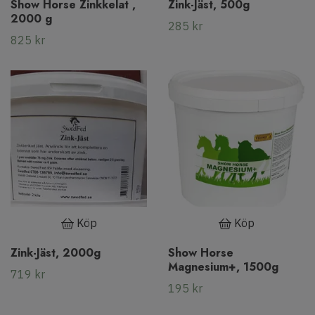
Show Horse Zinkkelat ,
Zink-Jäst, 500g
2000 g
285 kr
825 kr
Köp
Köp
Zink-Jäst, 2000g
Show Horse
Magnesium+, 1500g
719 kr
195 kr