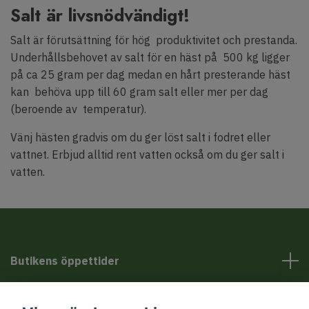
Salt är livsnödvändigt!
Salt är förutsättning för hög produktivitet och prestanda.
Underhållsbehovet av salt för en häst på 500 kg ligger
på ca 25 gram per dag medan en hårt presterande häst
kan behöva upp till 60 gram salt eller mer per dag
(beroende av temperatur).
Vänj hästen gradvis om du ger löst salt i fodret eller
vattnet. Erbjud alltid rent vatten också om du ger salt i
vatten.
Butikens öppettider
Kundservice