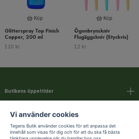
Köp
Köp
Glitterspray Top Finish
Ögonbrynskniv
Copper, 200 ml
Flugäggskniv (Styckvis)
120 kr
12 kr
Butikens öppettider
Kundservice
Vi använder cookies
Tegens Butik använder cookies för att anpassa det
Sociala medier
innehåll som visas för dig och för att du ska få bästa
tänkbara upplevelse när du handlar hos oss.