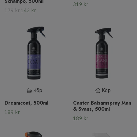
Schampo, 500ml
319 kr
179 kr
143 kr
Köp
Köp
Dreamcoat, 500ml
Canter Balsamspray Man
& Svans, 500ml
189 kr
189 kr