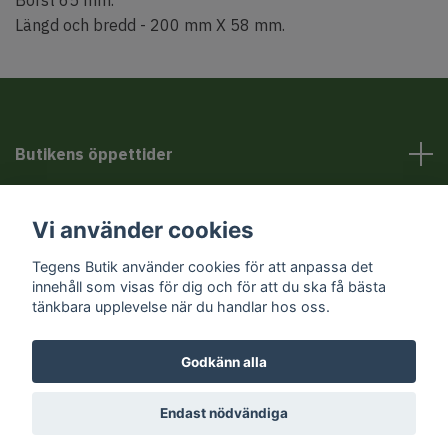
Längd och bredd - 200 mm X 58 mm.
Butikens öppettider
Kundservice
Vi använder cookies
Sociala medier
Tegens Butik använder cookies för att anpassa det
innehåll som visas för dig och för att du ska få bästa
tänkbara upplevelse när du handlar hos oss.
Godkänn alla
© 2026 Tegens Butik
Endast nödvändiga