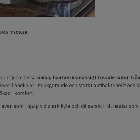
NDRA TYCKER
r
nna erbjuda dessa
unika, hantverksmässigt
tovade sulor frå
 kvar. Lanolin är mjukgörande och starkt antibakteriellt och 
r ökad komfort.
även som hjälp vid stark kyla och då särskilt till hästar som