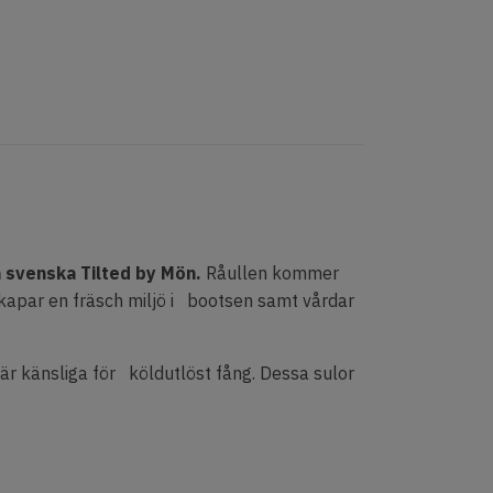
n svenska Tilted by Mön.
Råullen kommer
skapar en fräsch miljö i bootsen samt vårdar
 är känsliga för köldutlöst fång. Dessa sulor