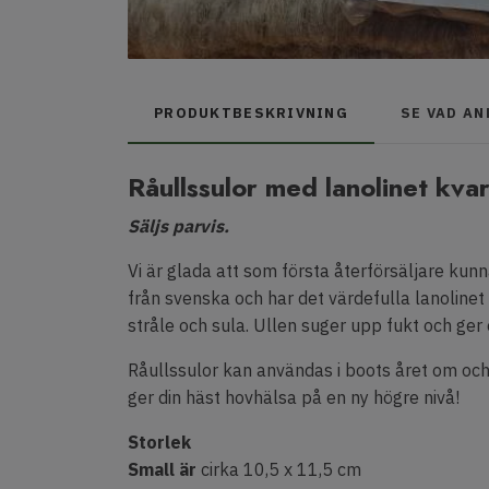
PRODUKTBESKRIVNING
SE VAD A
Råullssulor med lanolinet kva
Säljs parvis.
Vi är glada att som första återförsäljare ku
från svenska och har det värdefulla lanolinet
stråle och sula. Ullen suger upp fukt och ge
Råullssulor kan användas i boots året om och 
ger din häst hovhälsa på en ny högre nivå!
Storlek
Small är
cirka 10,5 x 11,5 cm