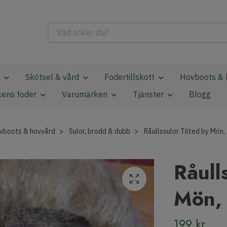
Skötsel & vård
Fodertillskott
Hovboots & 
kens foder
Varumärken
Tjänster
Blogg
vboots & hovvård
Sulor, brodd & dubb
Råullssulor Tilted by Mön,
Råull
Mön,
199 kr