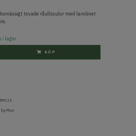
ksmässigt tovade råullssulor med lanolinet
is.
 i lager
KÖP
BM115
d by Mon