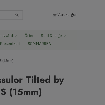
Varukorgen
hovvård
Örter
Stall & hage
Presentkort
SOMMARREA
 S (15mm)
ssulor Tilted by
 S (15mm)