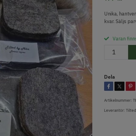
Unika, hantver
kvar. Säljs parv
Varan finns
Dela
Artikelnummer:
T
Leverantör:
Tilte