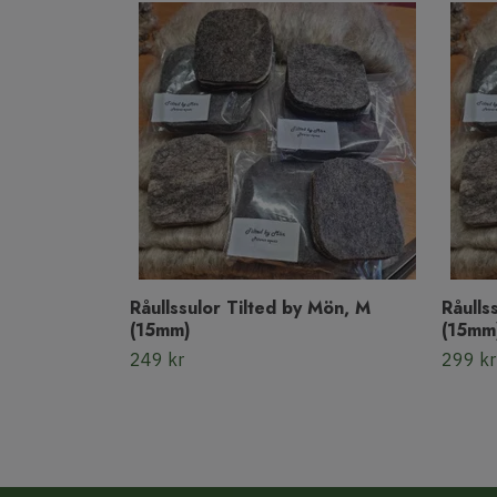
Råullssulor Tilted by Mön, M
Råulls
(15mm)
(15mm
249 kr
299 kr