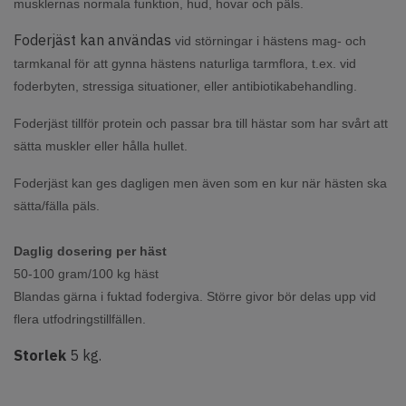
musklernas normala funktion, hud, hovar och päls.
Foderjäst kan användas
vid störningar i hästens mag- och
tarmkanal för att gynna hästens naturliga tarmflora, t.ex. vid
foderbyten, stressiga situationer, eller antibiotikabehandling.
Foderjäst tillför protein och passar bra till hästar som har svårt att
sätta muskler eller hålla hullet.
Foderjäst kan ges dagligen men även som en kur när hästen ska
sätta/fälla päls.
Daglig dosering per häst
50-100 gram/100 kg häst
Blandas gärna i fuktad fodergiva. Större givor bör delas upp vid
flera utfodringstillfällen.
Storlek
5 kg.