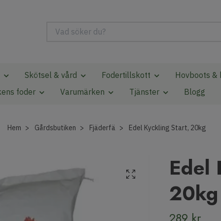
Skötsel & vård
Fodertillskott
Hovboots & 
kens foder
Varumärken
Tjänster
Blogg
Hem
Gårdsbutiken
Fjäderfä
Edel Kyckling Start, 20kg
Edel 
20kg
289 kr