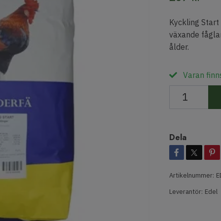
Kyckling Start
växande fåglar
ålder.
Varan finns
Dela
Artikelnummer:
E
Leverantör:
Edel