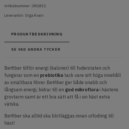
Artikelnummer:
ORG831
Leverantör:
Orga Kvarn
PRODUKTBESKRIVNING
SE VAD ANDRA TYCKER
Betfiber tillför energi (kalorier) till foderstaten och
fungerar som en
prebiotika
tack vare sitt höga innehåll
av smältbara fibrer. Betfiber ger både snabb och
långsam energi, bidrar till en
god mikroflora
i hästens
grovtarm samt är ett bra sätt att få i sin häst extra
vätska.
Betfiber ska alltid ska blötläggas innan utfodring till
häst!