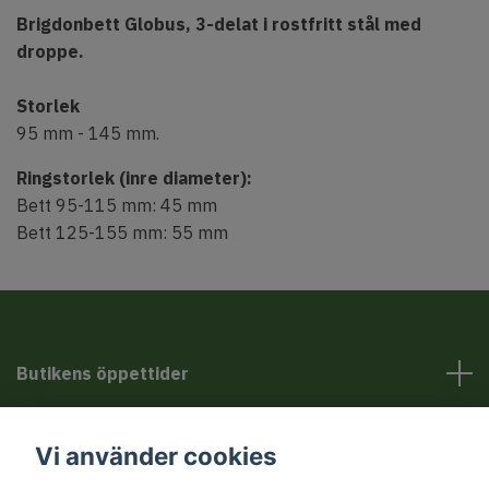
Brigdonbett Globus, 3-delat i rostfritt stål med
droppe.
Storlek
95 mm - 145 mm.
Ringstorlek (inre diameter):
Bett 95-115 mm: 45 mm
Bett 125-155 mm: 55 mm
Butikens öppettider
Kundservice
Vi använder cookies