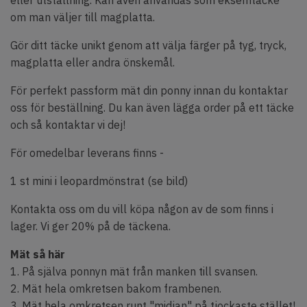
eller utställning. Kan även användas som eksemtäcke
om man väljer till magplatta.
Gör ditt täcke unikt genom att välja färger på tyg, tryck,
magplatta eller andra önskemål.
För perfekt passform mät din ponny innan du kontaktar
oss för beställning. Du kan även lägga order på ett täcke
och så kontaktar vi dej!
För omedelbar leverans finns -
1 st mini i leopardmönstrat (se bild)
Kontakta oss om du vill köpa någon av de som finns i
lager. Vi ger 20% på de täckena.
Mät så här
1. På själva ponnyn mät från manken till svansen.
2. Mät hela omkretsen bakom frambenen.
3. Mät hela omkretsen runt "midjan" på tjockaste stället!