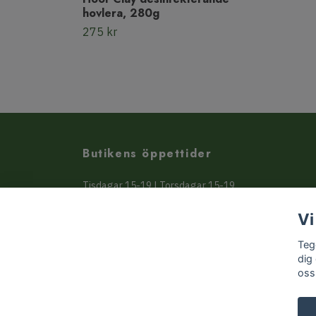
hovlera, 280g
275 kr
Butikens öppettider
Tisdagar 15-19 | Torsdagar 15-19
Beställ online mot avhämtning 24/7
Vi
eller få varorna skickade hem
Teg
dig
oss
© 2026 Tegens Butik