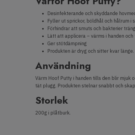
Varför Hoof Putty?
Desinfekterande och skyddande hovme
Fyller ut sprickor, böldhål och hålrum i 
Förhindrar att smuts och bakterier träng
Lätt att applicera – värms i handen och
Ger stötdämpning
Produkten är dryg och sitter kvar länge.
Användning
Värm Hoof Putty i handen tills den blir mjuk 
tät plugg. Produkten stelnar snabbt och skapa
Storlek
200g i plåtburk.