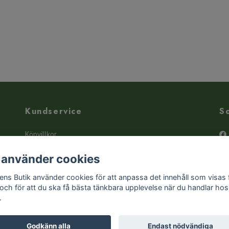
Kundservice
S
Köpvillkor
Kontakta oss
 använder cookies
Butiken - hitta hit!
ens Butik använder cookies för att anpassa det innehåll som visas 
Liten örtguide
 och för att du ska få bästa tänkbara upplevelse när du handlar hos
.
Godkänn alla
Endast nödvändiga