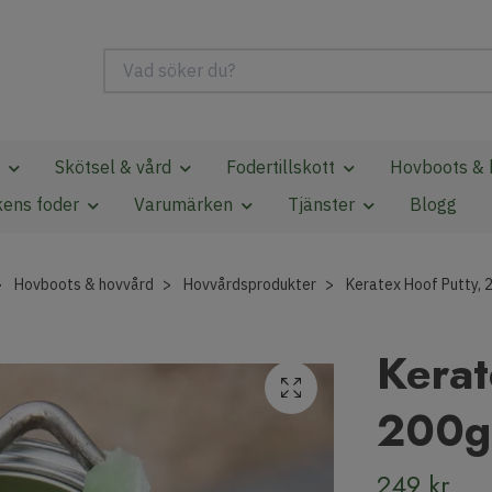
Skötsel & vård
Fodertillskott
Hovboots & 
kens foder
Varumärken
Tjänster
Blogg
Hovboots & hovvård
Hovvårdsprodukter
Keratex Hoof Putty, 
Kerat
200g
249 kr