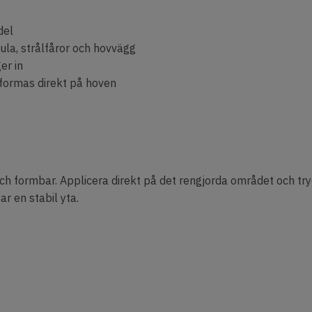
del
sula, strålfåror och hovvägg
er in
 formas direkt på hoven
och formbar. Applicera direkt på det rengjorda området och try
r en stabil yta.