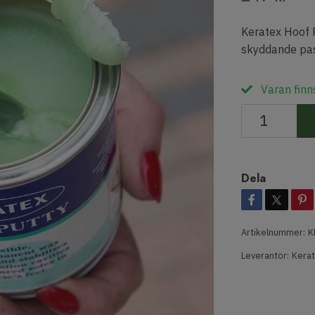
Keratex Hoof 
skyddande pas
Varan finns
Dela
Artikelnummer:
K
Leverantör:
Kera