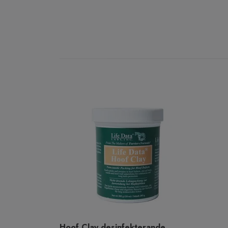
Hoof Clay desinfekterande