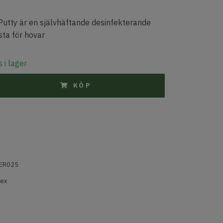
Putty är en självhäftande desinfekterande
ta för hovar
 i lager
KÖP
ER025
tex