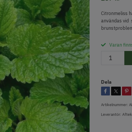
Citronmeliss 
användas vid 
brunstproblem
Varan finns
Dela
Artikelnummer:
A
Leverantör:
Aftek