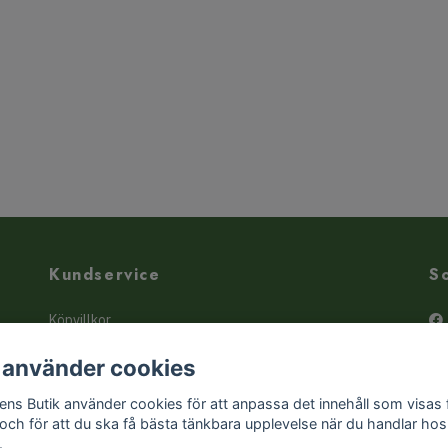
Kundservice
S
Köpvillkor
Kontakta oss
 använder cookies
Butiken - hitta hit!
ens Butik använder cookies för att anpassa det innehåll som visas 
Liten örtguide
 och för att du ska få bästa tänkbara upplevelse när du handlar hos
.