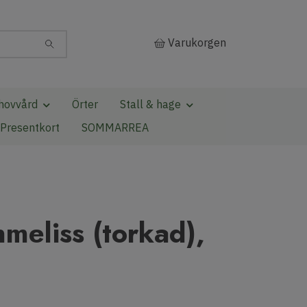
Varukorgen
hovvård
Örter
Stall & hage
Presentkort
SOMMARREA
nmeliss (torkad),