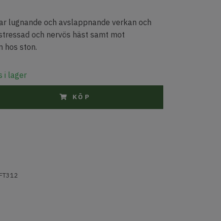
har lugnande och avslappnande verkan och
stressad och nervös häst samt mot
 hos ston.
 i lager
KÖP
FT312