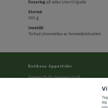
Dosering
på sidan
Liten Örtguide
Storlek
500 g.
Innehåll
Torkad citronmeliss av livsmedelskvalitet.
Butikens öppettider
Tisdagar 15-19 | Torsdagar 15-19
Beställ online mot avhämtning 24/7
Vi
eller få varorna skickade hem
Teg
dig
oss