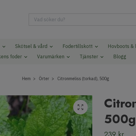
Skötsel & vård
Fodertillskott
Hovboots & 
kens foder
Varumärken
Tjänster
Blogg
Hem
Örter
Citronmeliss (torkad), 500g
Citro
500g
239 kr