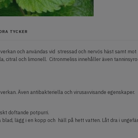
NDRA TYCKER
 verkan och användas vid stressad och nervös häst samt mo
, citral och limonell. Citronmeliss innehåller även tanninsyror
verkan. Även antibakteriella och virusavvisande egenskaper.
iskt doftande potpurri.
 blad, lägg i en kopp och häll på hett vatten. Låt dra i ungefä