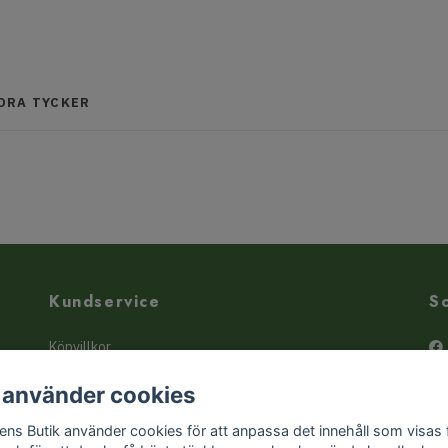
NDRA TYCKER
Kundservice
S
Köpvillkor
Kontakta oss
 använder cookies
Butiken - hitta hit!
ens Butik använder cookies för att anpassa det innehåll som visas 
Liten örtguide