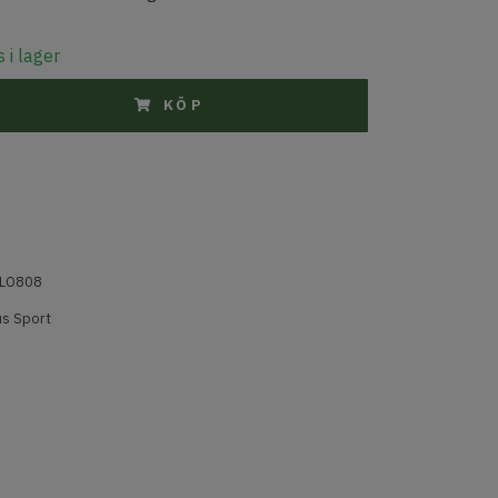
 i lager
KÖP
LO808
s Sport