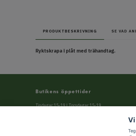
PRODUKTBESKRIVNING
SE VAD A
Ryktskrapa i plåt med trähandtag.
Butikens öppettider
Tisdagar 15-19 | Torsdagar 15-19
Beställ online mot avhämtning 24/7
Vi
eller få varorna skickade hem
Teg