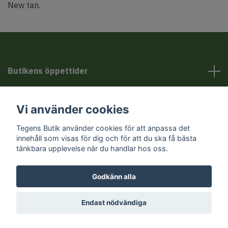
New tan.
Butikens öppettider
Kundservice
Vi använder cookies
Tegens Butik använder cookies för att anpassa det
Sociala medier
innehåll som visas för dig och för att du ska få bästa
tänkbara upplevelse när du handlar hos oss.
Godkänn alla
© 2026 Tegens Butik
Endast nödvändiga