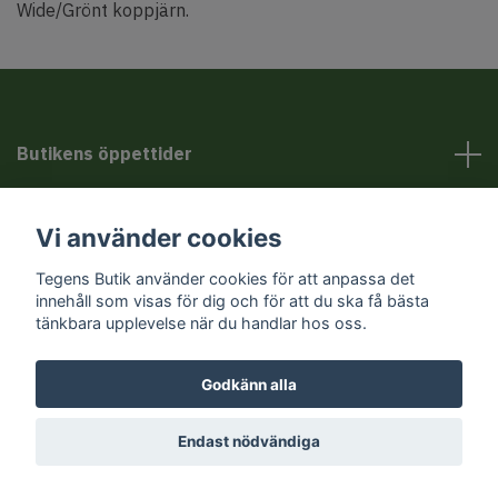
Wide/Grönt koppjärn.
Butikens öppettider
Kundservice
Vi använder cookies
Tegens Butik använder cookies för att anpassa det
Sociala medier
innehåll som visas för dig och för att du ska få bästa
tänkbara upplevelse när du handlar hos oss.
Godkänn alla
© 2026 Tegens Butik
Endast nödvändiga