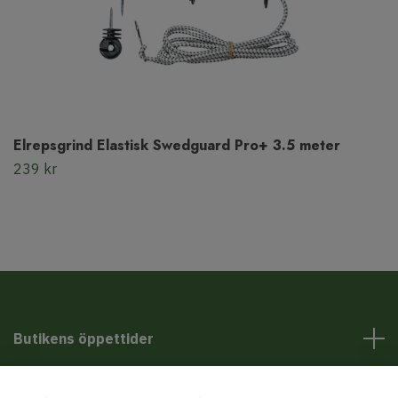
Elrepsgrind Elastisk Swedguard Pro+ 3.5 meter
239 kr
Butikens öppettider
Kundservice